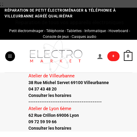
Passer
;
;
au
RÉPARATION DE PETIT ÉLECTROMÉNAGER & TÉLÉPHONIE À
VILLEURBANNE AGRÉÉ QUALIRÉPAR
contenu
Réparation de tous vos appareils électroniques
Petit électroménager - Téléphonie - Tablettes - Informatique - Hoverboard -
Console de jeux - Casques audio
+
0
Atelier de Villeurbanne
38 Rue Michel Servet 69100 Villeurbanne
04 37 43 48 20
Consulter les horaires
----------------------------------------
Atelier de Lyon 6ème
62 Rue Crillon 69006 Lyon
09 72 59 59 66
Consulter les horaires