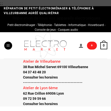
Passer
;
;
au
RÉPARATION DE PETIT ÉLECTROMÉNAGER & TÉLÉPHONIE À
VILLEURBANNE AGRÉÉ QUALIRÉPAR
contenu
Réparation de tous vos appareils électroniques
Petit électroménager - Téléphonie - Tablettes - Informatique - Hoverboard -
Console de jeux - Casques audio
+
0
Atelier de Villeurbanne
38 Rue Michel Servet 69100 Villeurbanne
04 37 43 48 20
Consulter les horaires
----------------------------------------
Atelier de Lyon 6ème
62 Rue Crillon 69006 Lyon
09 72 59 59 66
Consulter les horaires