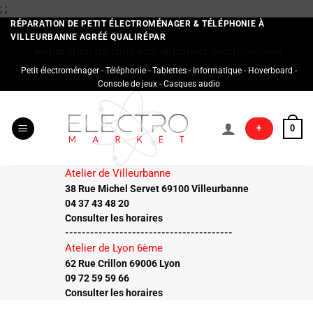
Passer
;
;
au
RÉPARATION DE PETIT ÉLECTROMÉNAGER & TÉLÉPHONIE À
VILLEURBANNE AGRÉÉ QUALIRÉPAR
contenu
Réparation de tous vos appareils électroniques
Petit électroménager - Téléphonie - Tablettes - Informatique - Hoverboard -
Console de jeux - Casques audio
+
0
Atelier de Villeurbanne
38 Rue Michel Servet 69100 Villeurbanne
04 37 43 48 20
Consulter les horaires
----------------------------------------
Atelier de Lyon 6ème
62 Rue Crillon 69006 Lyon
09 72 59 59 66
Consulter les horaires