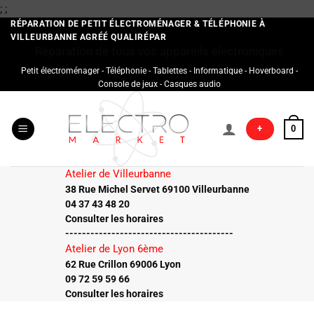
Passer
;
;
au
RÉPARATION DE PETIT ÉLECTROMÉNAGER & TÉLÉPHONIE À
VILLEURBANNE AGRÉÉ QUALIRÉPAR
contenu
Réparation de tous vos appareils électroniques
Petit électroménager - Téléphonie - Tablettes - Informatique - Hoverboard -
Console de jeux - Casques audio
+
0
Atelier de Villeurbanne
38 Rue Michel Servet 69100 Villeurbanne
04 37 43 48 20
Consulter les horaires
----------------------------------------
Atelier de Lyon 6ème
62 Rue Crillon 69006 Lyon
09 72 59 59 66
Consulter les horaires