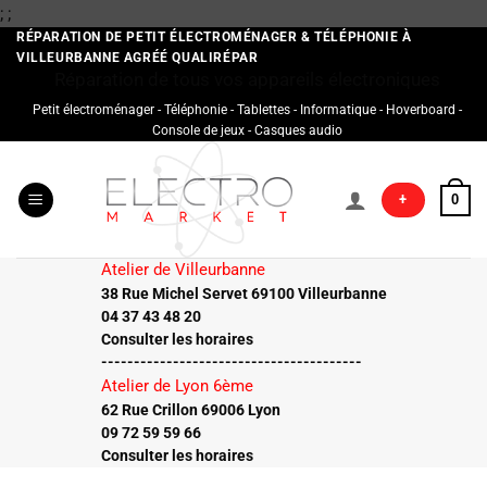
Passer
;
;
au
RÉPARATION DE PETIT ÉLECTROMÉNAGER & TÉLÉPHONIE À
VILLEURBANNE AGRÉÉ QUALIRÉPAR
contenu
Réparation de tous vos appareils électroniques
Petit électroménager - Téléphonie - Tablettes - Informatique - Hoverboard -
Console de jeux - Casques audio
+
0
Atelier de Villeurbanne
38 Rue Michel Servet 69100 Villeurbanne
04 37 43 48 20
Consulter les horaires
----------------------------------------
Atelier de Lyon 6ème
62 Rue Crillon 69006 Lyon
09 72 59 59 66
Consulter les horaires