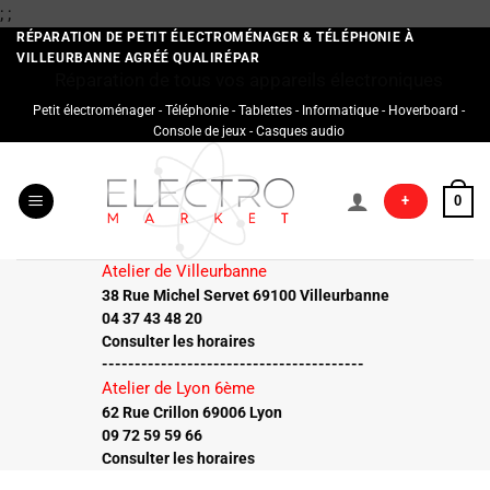
Passer
;
;
au
RÉPARATION DE PETIT ÉLECTROMÉNAGER & TÉLÉPHONIE À
VILLEURBANNE AGRÉÉ QUALIRÉPAR
contenu
Réparation de tous vos appareils électroniques
Petit électroménager - Téléphonie - Tablettes - Informatique - Hoverboard -
Console de jeux - Casques audio
+
0
Atelier de Villeurbanne
38 Rue Michel Servet 69100 Villeurbanne
04 37 43 48 20
Consulter les horaires
----------------------------------------
Atelier de Lyon 6ème
62 Rue Crillon 69006 Lyon
09 72 59 59 66
Consulter les horaires