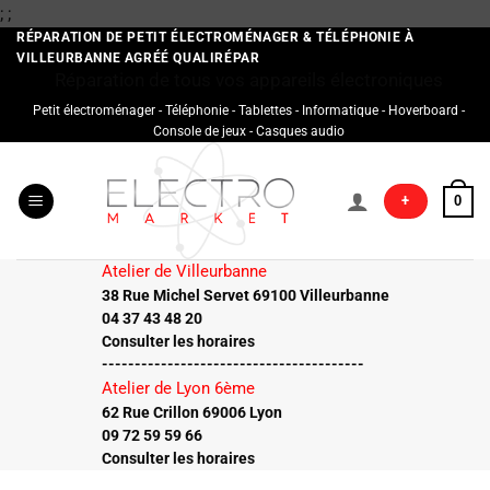
Passer
;
;
au
RÉPARATION DE PETIT ÉLECTROMÉNAGER & TÉLÉPHONIE À
VILLEURBANNE AGRÉÉ QUALIRÉPAR
contenu
Réparation de tous vos appareils électroniques
Petit électroménager - Téléphonie - Tablettes - Informatique - Hoverboard -
Console de jeux - Casques audio
+
0
Atelier de Villeurbanne
38 Rue Michel Servet 69100 Villeurbanne
04 37 43 48 20
Consulter les horaires
----------------------------------------
Atelier de Lyon 6ème
62 Rue Crillon 69006 Lyon
09 72 59 59 66
Consulter les horaires