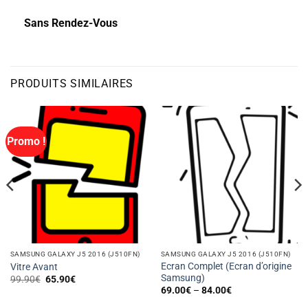
Sans Rendez-Vous
PRODUITS SIMILAIRES
Promo !
SAMSUNG GALAXY J5 2016 (J510FN)
SAMSUNG GALAXY J5 2016 (J510FN)
Ecran Complet (Ecran d’origine
Vitre Avant
Samsung)
Le
Le
99.90
€
65.90
€
prix
prix
69.00
€
–
84.00
€
initial
actuel
était :
est :