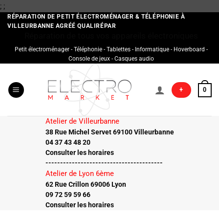
Passer
;
;
au
RÉPARATION DE PETIT ÉLECTROMÉNAGER & TÉLÉPHONIE À
VILLEURBANNE AGRÉÉ QUALIRÉPAR
contenu
Réparation de tous vos appareils électroniques
Petit électroménager - Téléphonie - Tablettes - Informatique - Hoverboard -
Console de jeux - Casques audio
+
0
Atelier de Villeurbanne
38 Rue Michel Servet 69100 Villeurbanne
04 37 43 48 20
Consulter les horaires
----------------------------------------
Atelier de Lyon 6ème
62 Rue Crillon 69006 Lyon
09 72 59 59 66
Consulter les horaires