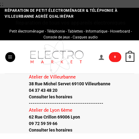
Passer
;
;
au
RÉPARATION DE PETIT ÉLECTROMÉNAGER & TÉLÉPHONIE À
VILLEURBANNE AGRÉÉ QUALIRÉPAR
contenu
Réparation de tous vos appareils électroniques
Petit électroménager - Téléphonie - Tablettes - Informatique - Hoverboard -
Console de jeux - Casques audio
+
0
Atelier de Villeurbanne
38 Rue Michel Servet 69100 Villeurbanne
04 37 43 48 20
Consulter les horaires
----------------------------------------
Atelier de Lyon 6ème
62 Rue Crillon 69006 Lyon
09 72 59 59 66
Consulter les horaires