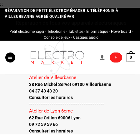
Passer
;
;
au
RÉPARATION DE PETIT ÉLECTROMÉNAGER & TÉLÉPHONIE À
VILLEURBANNE AGRÉÉ QUALIRÉPAR
contenu
Réparation de tous vos appareils électroniques
Petit électroménager - Téléphonie - Tablettes - Informatique - Hoverboard -
Console de jeux - Casques audio
+
0
Atelier de Villeurbanne
38 Rue Michel Servet 69100 Villeurbanne
04 37 43 48 20
Consulter les horaires
----------------------------------------
Atelier de Lyon 6ème
62 Rue Crillon 69006 Lyon
09 72 59 59 66
Consulter les horaires