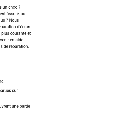
s un choc ? Il
ent fissuré, ou
plus ? Nous
paration d’écran
a plus courante et
venir en aide
s de réparation.
nc
parues sur
uvrent une partie