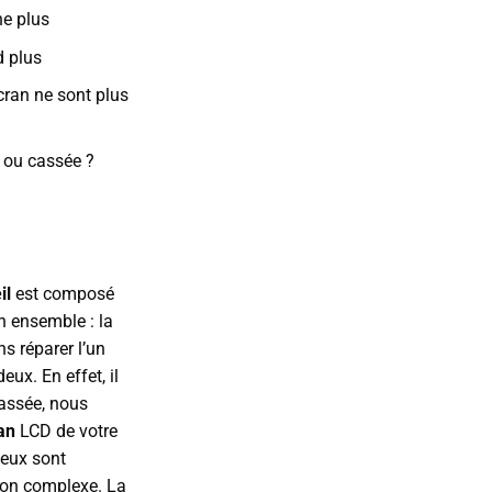
he plus
d plus
cran ne sont plus
e ou cassée ?
il
est composé
n ensemble : la
s réparer l’un
ux. En effet, il
cassée, nous
ran
LCD de votre
deux sont
ion complexe. La