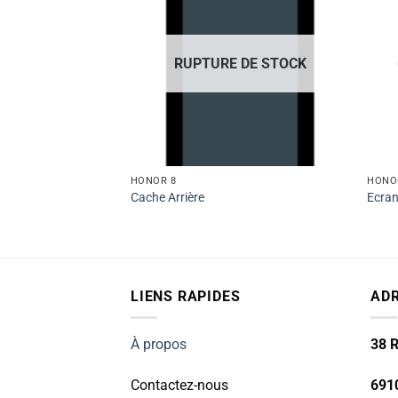
RUPTURE DE STOCK
HONOR 8
HONO
an Original)
Cache Arrière
Ecra
LIENS RAPIDES
AD
À propos
38 R
Contactez-nous
691