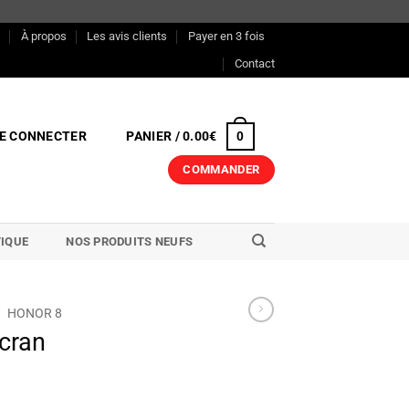
s
À propos
Les avis clients
Payer en 3 fois
Contact
E CONNECTER
PANIER /
0.00
€
0
COMMANDER
IQUE
NOS PRODUITS NEUFS
/
HONOR 8
cran