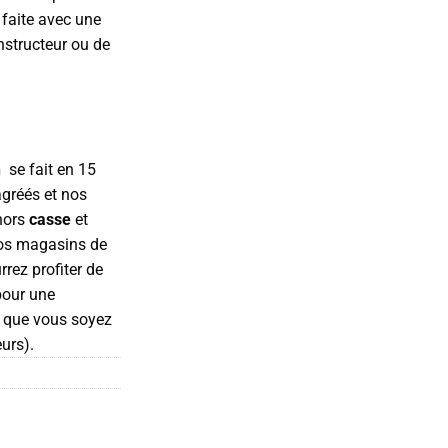
 faite avec une
structeur ou de
n
se fait en 15
agréés et nos
(hors
casse
et
nos magasins de
rez profiter de
pour une
ù que vous soyez
eurs).