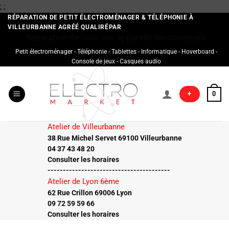
Passer
;
;
au
RÉPARATION DE PETIT ÉLECTROMÉNAGER & TÉLÉPHONIE À
VILLEURBANNE AGRÉÉ QUALIRÉPAR
contenu
Réparation de tous vos appareils électroniques
Petit électroménager - Téléphonie - Tablettes - Informatique - Hoverboard -
Console de jeux - Casques audio
+
0
Atelier de Villeurbanne
38 Rue Michel Servet 69100 Villeurbanne
04 37 43 48 20
Consulter les horaires
----------------------------------------
Atelier de Lyon 6ème
62 Rue Crillon 69006 Lyon
09 72 59 59 66
Consulter les horaires