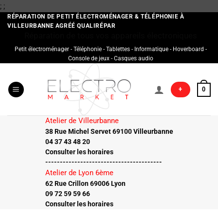
Passer
;
;
au
RÉPARATION DE PETIT ÉLECTROMÉNAGER & TÉLÉPHONIE À
VILLEURBANNE AGRÉÉ QUALIRÉPAR
contenu
Réparation de tous vos appareils électroniques
Petit électroménager - Téléphonie - Tablettes - Informatique - Hoverboard -
Console de jeux - Casques audio
+
0
Atelier de Villeurbanne
38 Rue Michel Servet 69100 Villeurbanne
04 37 43 48 20
Consulter les horaires
----------------------------------------
Atelier de Lyon 6ème
62 Rue Crillon 69006 Lyon
09 72 59 59 66
Consulter les horaires