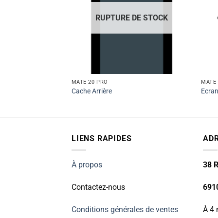
 DE STOCK
RUPTURE DE STOCK
MATE 20 PRO
MATE 
Cache Arrière
Ecra
LIENS RAPIDES
AD
À propos
38 R
Contactez-nous
691
Conditions générales de ventes
À 4 