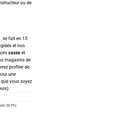
structeur ou de
n
se fait en 15
agréés et nos
(hors
casse
et
nos magasins de
rez profiter de
pour une
ù que vous soyez
eurs).
ate 20 Pro