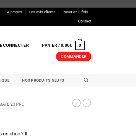
s
À propos
Les avis clients
Payer en 3 fois
Contact
E CONNECTER
PANIER /
0.00
€
0
COMMANDER
IQUE
NOS PRODUITS NEUFS
MATE 20 PRO
s un choc ? Il