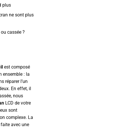
d plus
cran ne sont plus
e ou cassée ?
il
est composé
n ensemble : la
s réparer l’un
ux. En effet, il
cassée, nous
ran
LCD de votre
deux sont
ion complexe. La
 faite avec une