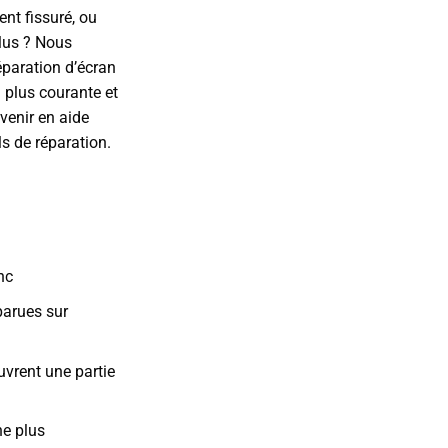
ent fissuré, ou
plus ? Nous
paration d’écran
a plus courante et
venir en aide
s de réparation.
nc
parues sur
uvrent une partie
he plus