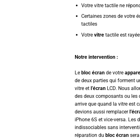
Votre vitre tactile ne répon
Certaines zones de votre é
tactiles
Votre
vitre
tactile est rayé
Notre intervention :
Le
bloc écran
de votre
appare
de deux parties qui forment u
vitre et
l’écran
LCD. Nous allon
des deux composants ou les de
arrive que quand la vitre est 
devions aussi remplacer
l’éc
iPhone 6S et vice-versa. Les 
indissociables sans intervent
réparation du
bloc écran
sera