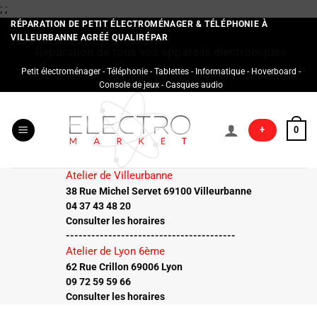
Passer
;
;
au
RÉPARATION DE PETIT ÉLECTROMÉNAGER & TÉLÉPHONIE À
VILLEURBANNE AGRÉÉ QUALIRÉPAR
contenu
Réparation de tous vos appareils électroniques
Petit électroménager - Téléphonie - Tablettes - Informatique - Hoverboard -
Console de jeux - Casques audio
+
0
Atelier de Villeurbanne
38 Rue Michel Servet 69100 Villeurbanne
04 37 43 48 20
Consulter les horaires
----------------------------------------
Atelier de Lyon 6ème
62 Rue Crillon 69006 Lyon
09 72 59 59 66
Consulter les horaires