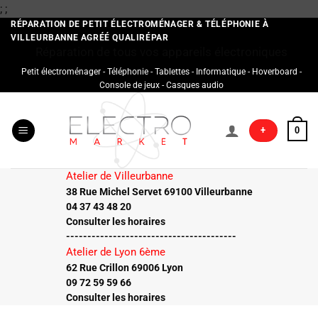
Passer
;
;
au
RÉPARATION DE PETIT ÉLECTROMÉNAGER & TÉLÉPHONIE À
VILLEURBANNE AGRÉÉ QUALIRÉPAR
contenu
Réparation de tous vos appareils électroniques
Petit électroménager - Téléphonie - Tablettes - Informatique - Hoverboard -
Console de jeux - Casques audio
+
0
Atelier de Villeurbanne
38 Rue Michel Servet 69100 Villeurbanne
04 37 43 48 20
Consulter les horaires
----------------------------------------
Atelier de Lyon 6ème
62 Rue Crillon 69006 Lyon
09 72 59 59 66
Consulter les horaires