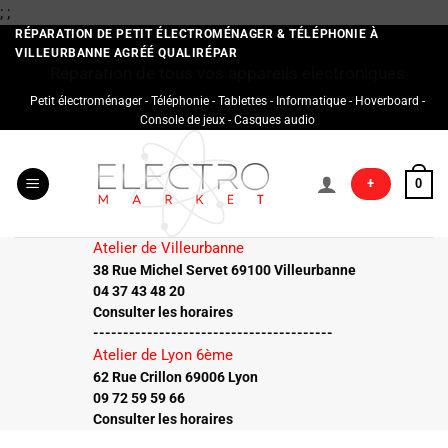
Passer
;
;
au
RÉPARATION DE PETIT ÉLECTROMÉNAGER & TÉLÉPHONIE À
VILLEURBANNE AGRÉÉ QUALIRÉPAR
contenu
Réparation de tous vos appareils électroniques
Petit électroménager - Téléphonie - Tablettes - Informatique - Hoverboard -
Console de jeux - Casques audio
+
0
Atelier de Villeurbanne
38 Rue Michel Servet 69100 Villeurbanne
04 37 43 48 20
Consulter les horaires
----------------------------------------
Atelier de Lyon 6ème
62 Rue Crillon 69006 Lyon
09 72 59 59 66
Consulter les horaires