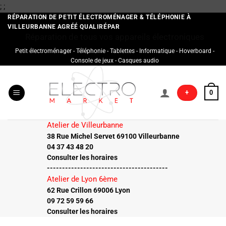
Passer
;
;
au
RÉPARATION DE PETIT ÉLECTROMÉNAGER & TÉLÉPHONIE À
VILLEURBANNE AGRÉÉ QUALIRÉPAR
contenu
Réparation de tous vos appareils électroniques
Petit électroménager - Téléphonie - Tablettes - Informatique - Hoverboard -
Console de jeux - Casques audio
+
0
Atelier de Villeurbanne
38 Rue Michel Servet 69100 Villeurbanne
04 37 43 48 20
Consulter les horaires
----------------------------------------
Atelier de Lyon 6ème
62 Rue Crillon 69006 Lyon
09 72 59 59 66
Consulter les horaires