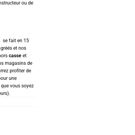
structeur ou de
n
se fait en 15
agréés et nos
(hors
casse
et
nos magasins de
rez profiter de
pour une
ù que vous soyez
eurs).