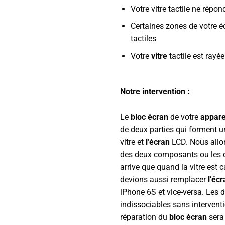
Votre vitre tactile ne répon
Certaines zones de votre é
tactiles
Votre
vitre
tactile est rayé
Notre intervention :
Le
bloc écran
de votre
appare
de deux parties qui forment u
vitre et
l’écran
LCD. Nous allon
des deux composants ou les de
arrive que quand la vitre est 
devions aussi remplacer
l’éc
iPhone 6S et vice-versa. Les 
indissociables sans intervent
réparation du
bloc écran
sera