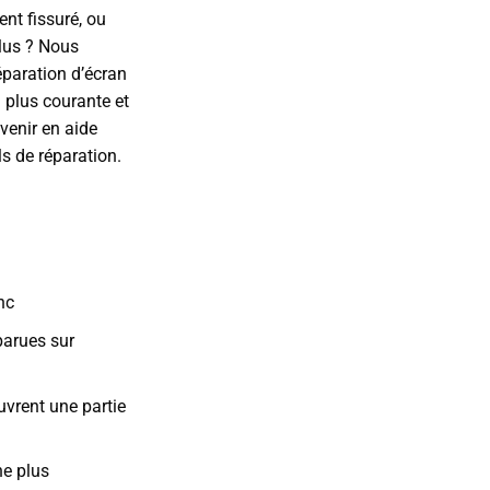
ent fissuré, ou
plus ? Nous
paration d’écran
a plus courante et
venir en aide
s de réparation.
nc
parues sur
uvrent une partie
he plus