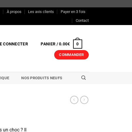
s
À propos
Les avis clients
Payer en 3 fois
Contact
E CONNECTER
PANIER /
0.00
€
0
COMMANDER
IQUE
NOS PRODUITS NEUFS
s un choc ? Il