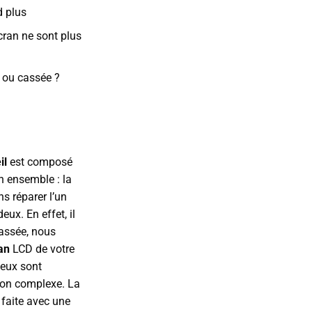
d plus
cran ne sont plus
e ou cassée ?
il
est composé
n ensemble : la
s réparer l’un
ux. En effet, il
cassée, nous
ran
LCD de votre
deux sont
ion complexe. La
 faite avec une