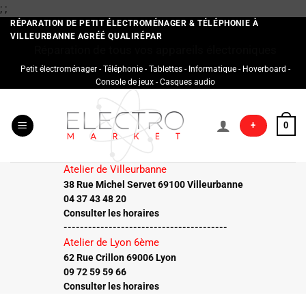
Passer
;
;
au
RÉPARATION DE PETIT ÉLECTROMÉNAGER & TÉLÉPHONIE À
VILLEURBANNE AGRÉÉ QUALIRÉPAR
contenu
Réparation de tous vos appareils électroniques
Petit électroménager - Téléphonie - Tablettes - Informatique - Hoverboard -
Console de jeux - Casques audio
+
0
Atelier de Villeurbanne
38 Rue Michel Servet 69100 Villeurbanne
04 37 43 48 20
Consulter les horaires
----------------------------------------
Atelier de Lyon 6ème
62 Rue Crillon 69006 Lyon
09 72 59 59 66
Consulter les horaires