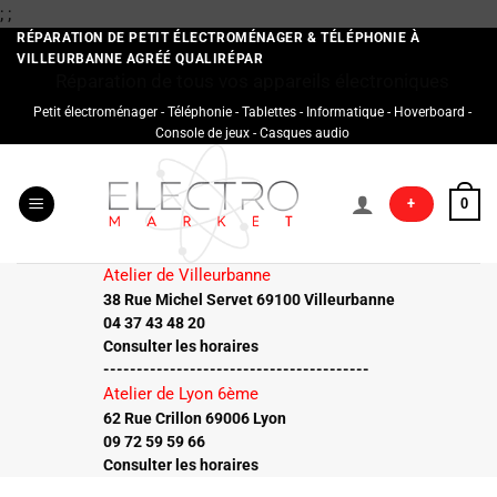
Passer
;
;
au
RÉPARATION DE PETIT ÉLECTROMÉNAGER & TÉLÉPHONIE À
VILLEURBANNE AGRÉÉ QUALIRÉPAR
contenu
Réparation de tous vos appareils électroniques
Petit électroménager - Téléphonie - Tablettes - Informatique - Hoverboard -
Console de jeux - Casques audio
+
0
Atelier de Villeurbanne
38 Rue Michel Servet 69100 Villeurbanne
04 37 43 48 20
Consulter les horaires
----------------------------------------
Atelier de Lyon 6ème
62 Rue Crillon 69006 Lyon
09 72 59 59 66
Consulter les horaires