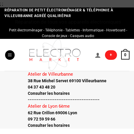
Passer
;
;
au
RÉPARATION DE PETIT ÉLECTROMÉNAGER & TÉLÉPHONIE À
VILLEURBANNE AGRÉÉ QUALIRÉPAR
contenu
Réparation de tous vos appareils électroniques
Petit électroménager - Téléphonie - Tablettes - Informatique - Hoverboard -
Console de jeux - Casques audio
+
0
Atelier de Villeurbanne
38 Rue Michel Servet 69100 Villeurbanne
04 37 43 48 20
Consulter les horaires
----------------------------------------
Atelier de Lyon 6ème
62 Rue Crillon 69006 Lyon
09 72 59 59 66
Consulter les horaires