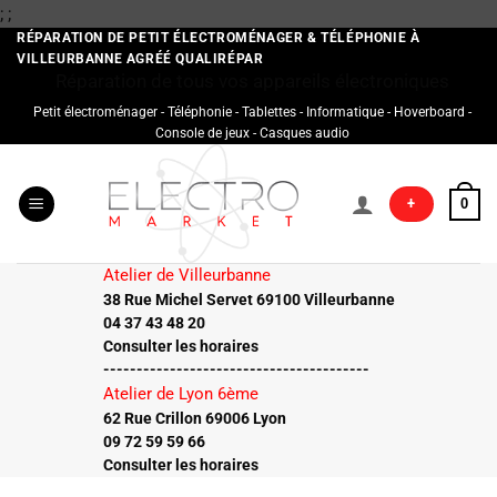
Passer
;
;
au
RÉPARATION DE PETIT ÉLECTROMÉNAGER & TÉLÉPHONIE À
VILLEURBANNE AGRÉÉ QUALIRÉPAR
contenu
Réparation de tous vos appareils électroniques
Petit électroménager - Téléphonie - Tablettes - Informatique - Hoverboard -
Console de jeux - Casques audio
+
0
Atelier de Villeurbanne
38 Rue Michel Servet 69100 Villeurbanne
04 37 43 48 20
Consulter les horaires
----------------------------------------
Atelier de Lyon 6ème
62 Rue Crillon 69006 Lyon
09 72 59 59 66
Consulter les horaires