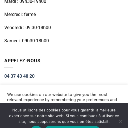
Mardi : 09h30-19h00
Mercredi: fermé
Vendredi : 09:30-18h00
Samedi: 09h30-18h00
APPELEZ-NOUS
04 37 43 48 20
We use cookies on our website to give you the most
relevant experience by remembering your preferences and
Visa
PayPal
Stripe
MasterCard
Cash
repeat visits. By clicking “Accept All”, you consent to the
On
use of ALL the cookies. However, you may visit "Cookie
Nous utilisons des cookies pour vous garantir la meilleure
ACCUEIL
RÉPARATION PETIT ÉLECTROMÉNAGER
Settings" to provide a controlled consent.
Delivery
expérience sur notre site web. Si vous continuez à utiliser ce
RÉPARATION TÉLÉPHONIE
INFORMATIQUE
NOS PRODUITS NEUFS
site, nous supposerons que vous en êtes satisfait.
Copyright 2026 ©
Electromarket
Cookie Settings
Accept All