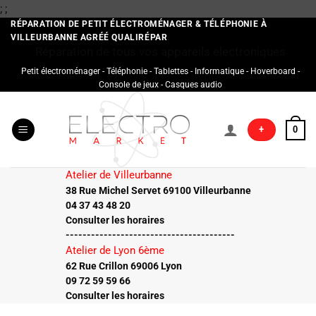
Passer
;
;
au
RÉPARATION DE PETIT ÉLECTROMÉNAGER & TÉLÉPHONIE À
VILLEURBANNE AGRÉÉ QUALIRÉPAR
contenu
Réparation de tous vos appareils électroniques
Petit électroménager - Téléphonie - Tablettes - Informatique - Hoverboard -
Console de jeux - Casques audio
+
0
Atelier de Villeurbanne
38 Rue Michel Servet 69100 Villeurbanne
04 37 43 48 20
Consulter les horaires
----------------------------------------
Atelier de Lyon 6ème
62 Rue Crillon 69006 Lyon
09 72 59 59 66
Consulter les horaires