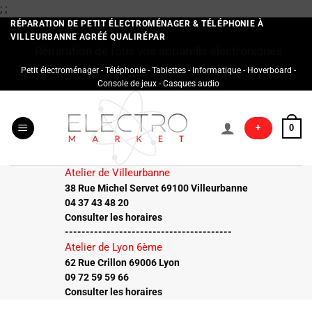
Passer
;
;
au
RÉPARATION DE PETIT ÉLECTROMÉNAGER & TÉLÉPHONIE À
VILLEURBANNE AGRÉÉ QUALIRÉPAR
contenu
Réparation de tous vos appareils électroniques
Petit électroménager - Téléphonie - Tablettes - Informatique - Hoverboard -
Console de jeux - Casques audio
+
0
Atelier de Villeurbanne
38 Rue Michel Servet 69100 Villeurbanne
04 37 43 48 20
Consulter les horaires
----------------------------------------
Atelier de Lyon 6ème
62 Rue Crillon 69006 Lyon
09 72 59 59 66
Consulter les horaires