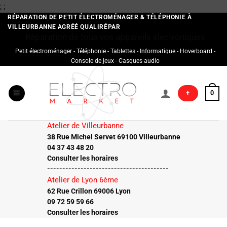
Passer
;
;
au
RÉPARATION DE PETIT ÉLECTROMÉNAGER & TÉLÉPHONIE À
VILLEURBANNE AGRÉÉ QUALIRÉPAR
contenu
Réparation de tous vos appareils électroniques
Petit électroménager - Téléphonie - Tablettes - Informatique - Hoverboard -
Console de jeux - Casques audio
+
0
Atelier de Villeurbanne
38 Rue Michel Servet 69100 Villeurbanne
04 37 43 48 20
Consulter les horaires
----------------------------------------
Atelier de Lyon 6ème
62 Rue Crillon 69006 Lyon
09 72 59 59 66
Consulter les horaires