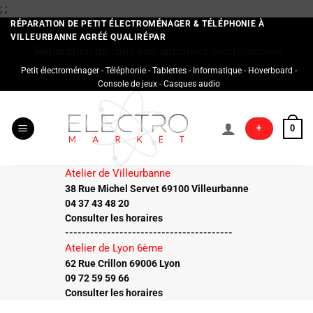
Passer
;
;
au
RÉPARATION DE PETIT ÉLECTROMÉNAGER & TÉLÉPHONIE À
VILLEURBANNE AGRÉÉ QUALIRÉPAR
contenu
Réparation de tous vos appareils électroniques
Petit électroménager - Téléphonie - Tablettes - Informatique - Hoverboard -
Console de jeux - Casques audio
+
0
Atelier de Villeurbanne
38 Rue Michel Servet 69100 Villeurbanne
04 37 43 48 20
Consulter les horaires
----------------------------------------
Atelier de Lyon 6ème
62 Rue Crillon 69006 Lyon
09 72 59 59 66
Consulter les horaires