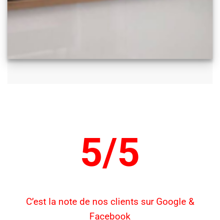
5/5
C’est la note de nos clients sur Google &
Facebook