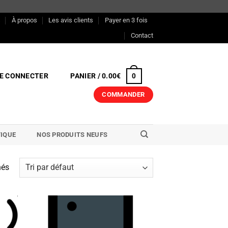
s
À propos
Les avis clients
Payer en 3 fois
Contact
E CONNECTER
PANIER /
0.00
€
0
COMMANDER
IQUE
NOS PRODUITS NEUFS
hés