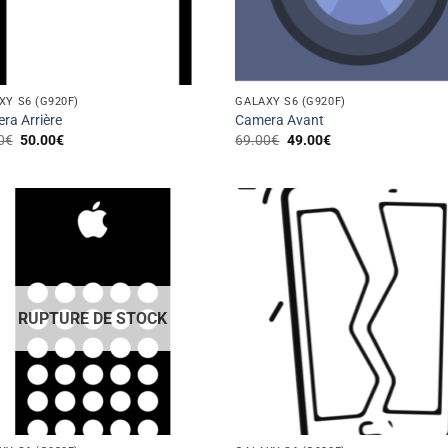
XY S6 (G920F)
GALAXY S6 (G920F)
ra Arrière
Camera Avant
Le
Le
Le
Le
0
€
50.00
€
69.00
€
49.00
€
prix
prix
prix
prix
initial
actuel
initial
actuel
était :
est :
était :
est :
99.00€.
50.00€.
69.00€.
49.00€.
RUPTURE DE STOCK