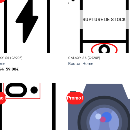
RUPTURE DE STOCK
XY S6 (G920F)
GALAXY S6 (G920F)
rie
Bouton Home
Le
Le
0
€
59.00
€
prix
prix
initial
actuel
était :
est :
69.00€.
59.00€.
o !
Promo !