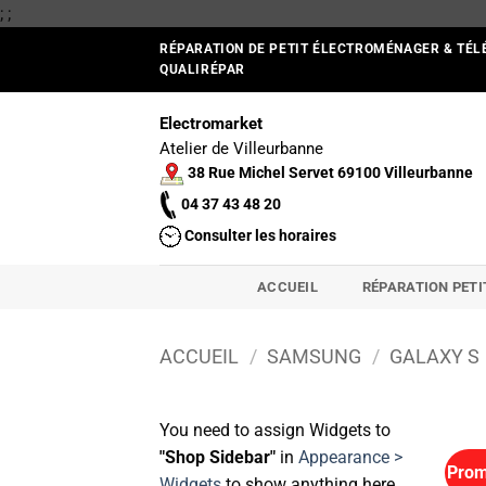
Passer
;
;
au
RÉPARATION DE PETIT ÉLECTROMÉNAGER & TÉL
contenu
QUALIRÉPAR
Electromarket
Atelier de Villeurbanne
38 Rue Michel Servet 69100 Villeurbanne
04 37 43 48 20
Consulter les horaires
ACCUEIL
RÉPARATION PET
ACCUEIL
/
SAMSUNG
/
GALAXY S
You need to assign Widgets to
"Shop Sidebar"
in
Appearance >
Prom
Widgets
to show anything here