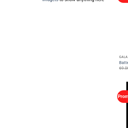
GALA
Batte
69.0
Prom