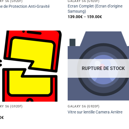
XY S6 (G920F)
GALAXY S6 (G920F)
Ecran Complet (Ecran d’origine
e de Protection Anti-Gravité
Samsung)
139.00
€
–
159.00
€
RUPTURE DE STOCK
XY S6 (G920F)
GALAXY S6 (G920F)
Vitre sur lentille Camera Arrière
0
€