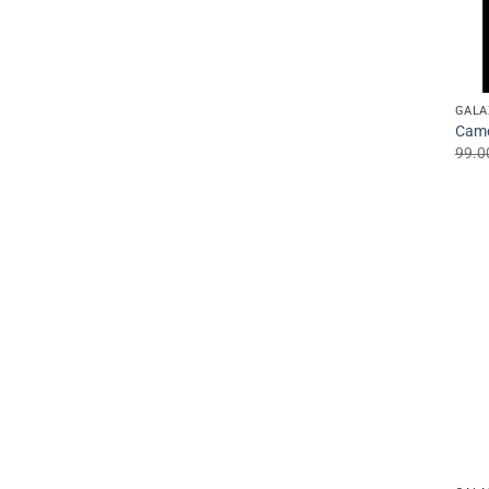
GALA
Came
99.0