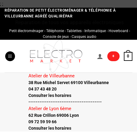
Passer
;
;
au
RÉPARATION DE PETIT ÉLECTROMÉNAGER & TÉLÉPHONIE À
VILLEURBANNE AGRÉÉ QUALIRÉPAR
contenu
Réparation de tous vos appareils électroniques
Petit électroménager - Téléphonie - Tablettes - Informatique - Hoverboard -
Console de jeux - Casques audio
+
0
Atelier de Villeurbanne
38 Rue Michel Servet 69100 Villeurbanne
04 37 43 48 20
Consulter les horaires
----------------------------------------
Atelier de Lyon 6ème
62 Rue Crillon 69006 Lyon
09 72 59 59 66
Consulter les horaires