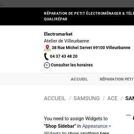
Passer
;
;
au
RÉPARATION DE PETIT ÉLECTROMÉNAGER & TÉL
contenu
QUALIRÉPAR
Electromarket
Atelier de Villeurbanne
38 Rue Michel Servet 69100 Villeurbanne
04 37 43 48 20
Consulter les horaires
ACCUEIL
RÉPARATION PET
ACCUEIL
/
SAMSUNG
/
ACE
/
SAM
You need to assign Widgets to
"Shop Sidebar"
in
Appearance >
Widgets
to show anything here