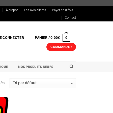
s
À propos
Les avis clients
Payer en 3 fois
Contact
E CONNECTER
PANIER /
0.00
€
0
COMMANDER
IQUE
NOS PRODUITS NEUFS
hés