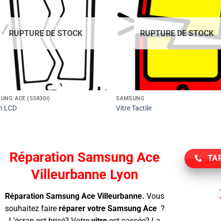
RUPTURE DE STOCK
RUPTURE DE STOCK
UNG ACE (S5830I)
SAMSUNG
n LCD
Vitre Tactile
Réparation Samsung Ace
TAR
Villeurbanne Lyon
Réparation Samsung Ace Villeurbanne.
Vous
souhaitez faire
réparer votre Samsung Ace
?
L’écran
est brisé? Votre
vitre
est cassée? La