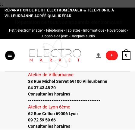
Passer
;
;
au
RÉPARATION DE PETIT ÉLECTROMÉNAGER & TÉLÉPHONIE À
VILLEURBANNE AGRÉÉ QUALIRÉPAR
contenu
Réparation de tous vos appareils électroniques
Petit électroménager - Téléphonie - Tablettes - Informatique - Hoverboard -
Console de jeux - Casques audio
+
0
Atelier de Villeurbanne
38 Rue Michel Servet 69100 Villeurbanne
04 37 43 48 20
Consulter les horaires
----------------------------------------
Atelier de Lyon 6ème
62 Rue Crillon 69006 Lyon
09 72 59 59 66
Consulter les horaires