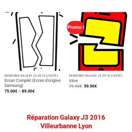
Promo !
SAMSUNG GALAXY J3 2016 (J320F)
SAMSUNG GALAXY J3 2016 (J320F)
Ecran Complet (Ecran d’origine
Vitre
Samsung)
Le
Le
79.90
€
59.90
€
prix
prix
75.00
€
–
89.00
€
initial
actuel
était :
est :
79.90€.
59.90€.
Réparation Galaxy J3 2016
Villeurbanne Lyon