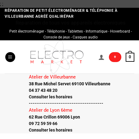
Passer
;
;
au
RÉPARATION DE PETIT ÉLECTROMÉNAGER & TÉLÉPHONIE À
VILLEURBANNE AGRÉÉ QUALIRÉPAR
contenu
Réparation de tous vos appareils électroniques
Petit électroménager - Téléphonie - Tablettes - Informatique - Hoverboard -
Console de jeux - Casques audio
+
0
Atelier de Villeurbanne
38 Rue Michel Servet 69100 Villeurbanne
04 37 43 48 20
Consulter les horaires
----------------------------------------
Atelier de Lyon 6ème
62 Rue Crillon 69006 Lyon
09 72 59 59 66
Consulter les horaires