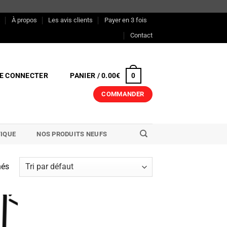
s
À propos
Les avis clients
Payer en 3 fois
Contact
E CONNECTER
PANIER /
0.00
€
0
COMMANDER
IQUE
NOS PRODUITS NEUFS
hés