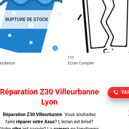
RUPTURE DE STOCK
Z30
xydation
Ecran Complet
Réparation Z30 Villeurbanne
TAR
Lyon
Réparation Z30 Villeurbanne
.
Vous souhaitez
faire
réparer votre Asus
? L’écran
est brisé?
Votre
vitre
est cassée? La
camera
ne fonctionne