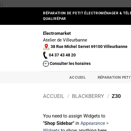
Passer
;
;
au
RÉPARATION DE PETIT ÉLECTROMÉNAGER & TÉL
contenu
QUALIRÉPAR
Electromarket
Atelier de Villeurbanne
38 Rue Michel Servet 69100 Villeurbanne
04 37 43 48 20
Consulter les horaires
ACCUEIL
RÉPARATION PET
ACCUEIL
/
BLACKBERRY
/
Z30
You need to assign Widgets to
"Shop Sidebar"
in
Appearance >
Widgets
to show anything here