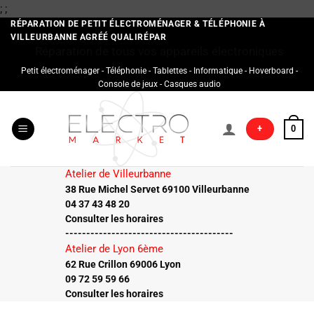
Passer
;
;
au
RÉPARATION DE PETIT ÉLECTROMÉNAGER & TÉLÉPHONIE À
VILLEURBANNE AGRÉÉ QUALIRÉPAR
contenu
Réparation de tous vos appareils électroniques
Petit électroménager - Téléphonie - Tablettes - Informatique - Hoverboard -
Console de jeux - Casques audio
+
0
Atelier de Villeurbanne
38 Rue Michel Servet 69100 Villeurbanne
04 37 43 48 20
Consulter les horaires
----------------------------------------
Atelier de Lyon 6ème
62 Rue Crillon 69006 Lyon
09 72 59 59 66
Consulter les horaires