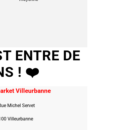
ST ENTRE DE
NS !
❤️
arket Villeurbanne
Rue Michel Servet
100 Villeurbanne