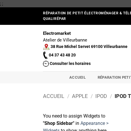
Passer
;
;
au
RÉPARATION DE PETIT ÉLECTROMÉNAGER & TÉL
contenu
QUALIRÉPAR
Electromarket
Atelier de Villeurbanne
38 Rue Michel Servet 69100 Villeurbanne
04 37 43 48 20
Consulter les horaires
ACCUEIL
RÉPARATION PET
ACCUEIL
/
APPLE
/
IPOD
/
IPOD T
You need to assign Widgets to
"Shop Sidebar"
in
Appearance >
Widgets
to show anything here