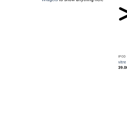
IPOD
vitre
39.0