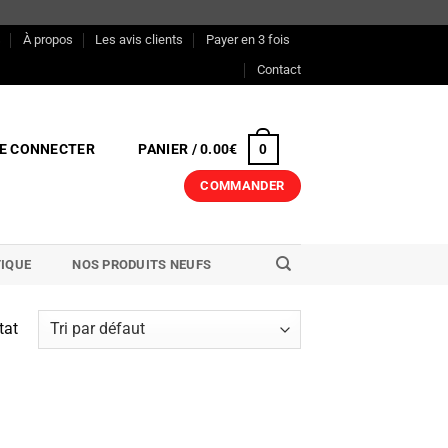
s
À propos
Les avis clients
Payer en 3 fois
Contact
E CONNECTER
PANIER /
0.00
€
0
COMMANDER
IQUE
NOS PRODUITS NEUFS
tat