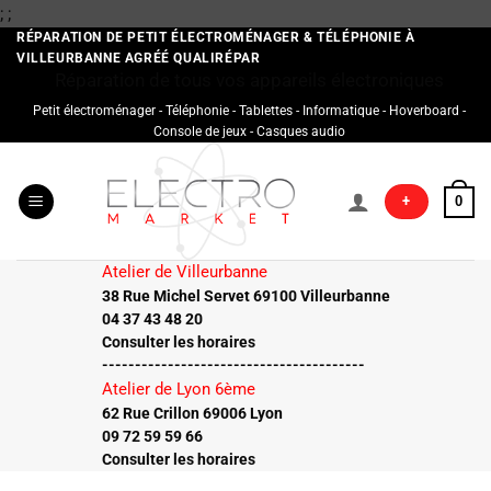
Passer
;
;
au
RÉPARATION DE PETIT ÉLECTROMÉNAGER & TÉLÉPHONIE À
VILLEURBANNE AGRÉÉ QUALIRÉPAR
contenu
Réparation de tous vos appareils électroniques
Petit électroménager - Téléphonie - Tablettes - Informatique - Hoverboard -
Console de jeux - Casques audio
+
0
Atelier de Villeurbanne
38 Rue Michel Servet 69100 Villeurbanne
04 37 43 48 20
Consulter les horaires
----------------------------------------
Atelier de Lyon 6ème
62 Rue Crillon 69006 Lyon
09 72 59 59 66
Consulter les horaires