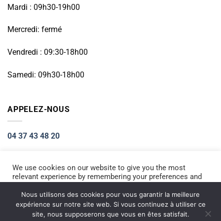
Mardi : 09h30-19h00
Mercredi: fermé
Vendredi : 09:30-18h00
Samedi: 09h30-18h00
APPELEZ-NOUS
04 37 43 48 20
We use cookies on our website to give you the most
relevant experience by remembering your preferences and
Visa
PayPal
Stripe
MasterCard
Cash
repeat visits. By clicking “Accept All”, you consent to the
On
use of ALL the cookies. However, you may visit "Cookie
Nous utilisons des cookies pour vous garantir la meilleure
ACCUEIL
RÉPARATION PETIT ÉLECTROMÉNAGER
Settings" to provide a controlled consent.
Delivery
expérience sur notre site web. Si vous continuez à utiliser ce
RÉPARATION TÉLÉPHONIE
INFORMATIQUE
NOS PRODUITS NEUFS
site, nous supposerons que vous en êtes satisfait.
Copyright 2026 ©
Electromarket