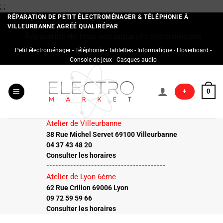
Passer
;
;
au
RÉPARATION DE PETIT ÉLECTROMÉNAGER & TÉLÉPHONIE À
VILLEURBANNE AGRÉÉ QUALIRÉPAR
contenu
Réparation de tous vos appareils électroniques
Petit électroménager - Téléphonie - Tablettes - Informatique - Hoverboard -
Console de jeux - Casques audio
+
0
Atelier de Villeurbanne
38 Rue Michel Servet 69100 Villeurbanne
04 37 43 48 20
Consulter les horaires
----------------------------------------
Atelier de Lyon 6ème
62 Rue Crillon 69006 Lyon
09 72 59 59 66
Consulter les horaires