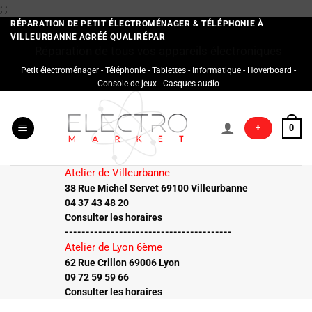
Passer
;
;
au
RÉPARATION DE PETIT ÉLECTROMÉNAGER & TÉLÉPHONIE À
VILLEURBANNE AGRÉÉ QUALIRÉPAR
contenu
Réparation de tous vos appareils électroniques
Petit électroménager - Téléphonie - Tablettes - Informatique - Hoverboard -
Console de jeux - Casques audio
+
0
Atelier de Villeurbanne
38 Rue Michel Servet 69100 Villeurbanne
04 37 43 48 20
Consulter les horaires
----------------------------------------
Atelier de Lyon 6ème
62 Rue Crillon 69006 Lyon
09 72 59 59 66
Consulter les horaires