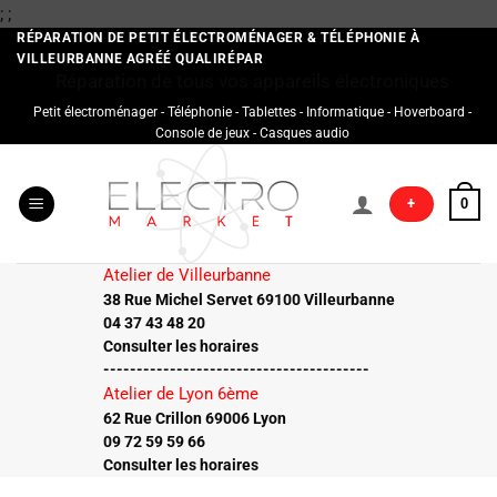
Passer
;
;
au
RÉPARATION DE PETIT ÉLECTROMÉNAGER & TÉLÉPHONIE À
VILLEURBANNE AGRÉÉ QUALIRÉPAR
contenu
Réparation de tous vos appareils électroniques
Petit électroménager - Téléphonie - Tablettes - Informatique - Hoverboard -
Console de jeux - Casques audio
+
0
Atelier de Villeurbanne
38 Rue Michel Servet 69100 Villeurbanne
04 37 43 48 20
Consulter les horaires
----------------------------------------
Atelier de Lyon 6ème
62 Rue Crillon 69006 Lyon
09 72 59 59 66
Consulter les horaires