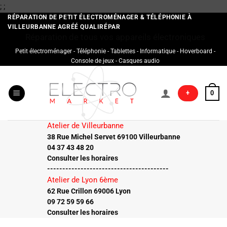
Passer
;
;
au
RÉPARATION DE PETIT ÉLECTROMÉNAGER & TÉLÉPHONIE À
VILLEURBANNE AGRÉÉ QUALIRÉPAR
contenu
Réparation de tous vos appareils électroniques
Petit électroménager - Téléphonie - Tablettes - Informatique - Hoverboard -
Console de jeux - Casques audio
+
0
Atelier de Villeurbanne
38 Rue Michel Servet 69100 Villeurbanne
04 37 43 48 20
Consulter les horaires
----------------------------------------
Atelier de Lyon 6ème
62 Rue Crillon 69006 Lyon
09 72 59 59 66
Consulter les horaires