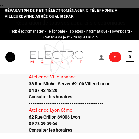
Passer
;
;
au
RÉPARATION DE PETIT ÉLECTROMÉNAGER & TÉLÉPHONIE À
VILLEURBANNE AGRÉÉ QUALIRÉPAR
contenu
Réparation de tous vos appareils électroniques
Petit électroménager - Téléphonie - Tablettes - Informatique - Hoverboard -
Console de jeux - Casques audio
+
0
Atelier de Villeurbanne
38 Rue Michel Servet 69100 Villeurbanne
04 37 43 48 20
Consulter les horaires
----------------------------------------
Atelier de Lyon 6ème
62 Rue Crillon 69006 Lyon
09 72 59 59 66
Consulter les horaires