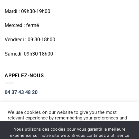
Mardi : 09h30-19h00
Mercredi: fermé
Vendredi : 09:30-18h00
Samedi: 09h30-18h00
APPELEZ-NOUS
04 37 43 48 20
We use cookies on our website to give you the most
relevant experience by remembering your preferences and
Visa
PayPal
Stripe
MasterCard
Cash
repeat visits. By clicking “Accept All”, you consent to the
On
use of ALL the cookies. However, you may visit "Cookie
Nous utilisons des cookies pour vous garantir la meilleure
ACCUEIL
RÉPARATION PETIT ÉLECTROMÉNAGER
Settings" to provide a controlled consent.
Delivery
expérience sur notre site web. Si vous continuez à utiliser ce
RÉPARATION TÉLÉPHONIE
INFORMATIQUE
NOS PRODUITS NEUFS