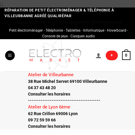
Passer
;
;
au
RÉPARATION DE PETIT ÉLECTROMÉNAGER & TÉLÉPHONIE À
VILLEURBANNE AGRÉÉ QUALIRÉPAR
contenu
Réparation de tous vos appareils électroniques
Petit électroménager - Téléphonie - Tablettes - Informatique - Hoverboard -
Console de jeux - Casques audio
+
0
Atelier de Villeurbanne
38 Rue Michel Servet 69100 Villeurbanne
04 37 43 48 20
Consulter les horaires
----------------------------------------
Atelier de Lyon 6ème
62 Rue Crillon 69006 Lyon
09 72 59 59 66
Consulter les horaires