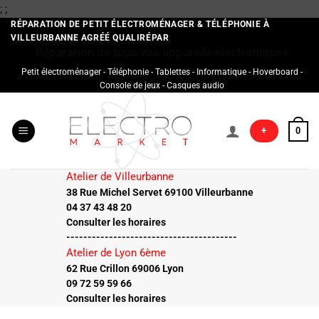
Passer
;
;
au
RÉPARATION DE PETIT ÉLECTROMÉNAGER & TÉLÉPHONIE À
VILLEURBANNE AGRÉÉ QUALIRÉPAR
contenu
Réparation de tous vos appareils électroniques
Petit électroménager - Téléphonie - Tablettes - Informatique - Hoverboard -
Console de jeux - Casques audio
+
0
Atelier de Villeurbanne
38 Rue Michel Servet 69100 Villeurbanne
04 37 43 48 20
Consulter les horaires
----------------------------------------
Atelier de Lyon 6ème
62 Rue Crillon 69006 Lyon
09 72 59 59 66
Consulter les horaires