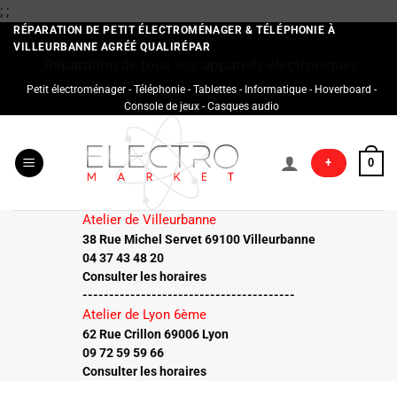
Passer
;
;
au
RÉPARATION DE PETIT ÉLECTROMÉNAGER & TÉLÉPHONIE À
VILLEURBANNE AGRÉÉ QUALIRÉPAR
contenu
Réparation de tous vos appareils électroniques
Petit électroménager - Téléphonie - Tablettes - Informatique - Hoverboard -
Console de jeux - Casques audio
+
0
Atelier de Villeurbanne
38 Rue Michel Servet 69100 Villeurbanne
04 37 43 48 20
Consulter les horaires
----------------------------------------
Atelier de Lyon 6ème
62 Rue Crillon 69006 Lyon
09 72 59 59 66
Consulter les horaires