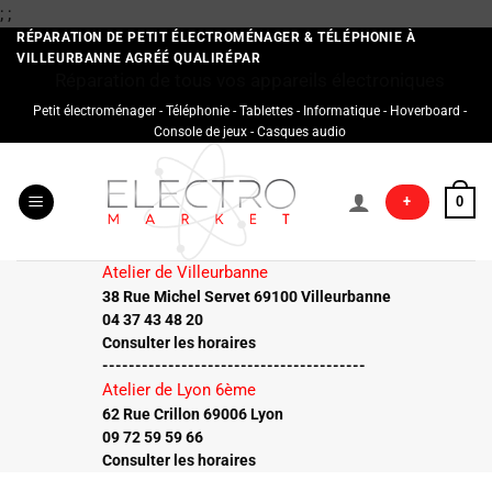
Passer
;
;
au
RÉPARATION DE PETIT ÉLECTROMÉNAGER & TÉLÉPHONIE À
VILLEURBANNE AGRÉÉ QUALIRÉPAR
contenu
Réparation de tous vos appareils électroniques
Petit électroménager - Téléphonie - Tablettes - Informatique - Hoverboard -
Console de jeux - Casques audio
+
0
Atelier de Villeurbanne
38 Rue Michel Servet 69100 Villeurbanne
04 37 43 48 20
Consulter les horaires
----------------------------------------
Atelier de Lyon 6ème
62 Rue Crillon 69006 Lyon
09 72 59 59 66
Consulter les horaires