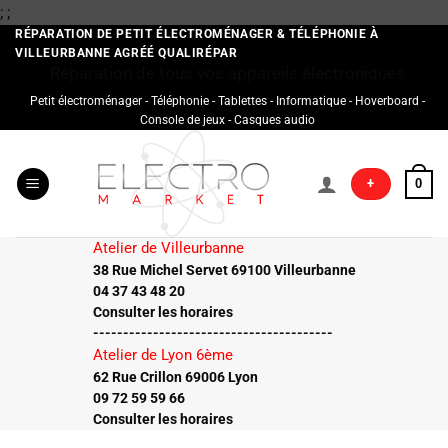
Passer
;
;
au
RÉPARATION DE PETIT ÉLECTROMÉNAGER & TÉLÉPHONIE À
VILLEURBANNE AGRÉÉ QUALIRÉPAR
contenu
Réparation de tous vos appareils électroniques
Petit électroménager - Téléphonie - Tablettes - Informatique - Hoverboard -
Console de jeux - Casques audio
+
0
Atelier de Villeurbanne
38 Rue Michel Servet 69100 Villeurbanne
04 37 43 48 20
Consulter les horaires
----------------------------------------
Atelier de Lyon 6ème
62 Rue Crillon 69006 Lyon
09 72 59 59 66
Consulter les horaires